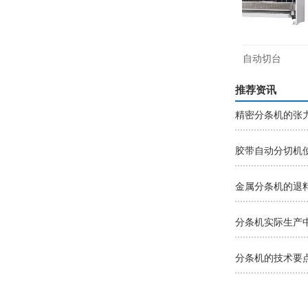
L-608打线机
YL-701单轴切全自动切台
推荐资讯
精密分条机的张
胶带自动分切机
金属分条机的退
分条机实际生产
分条机的技术要