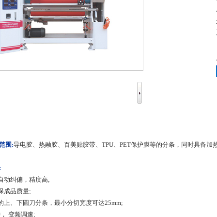
范围:
导电胶、热融胶、百美贴胶带、TPU、PET保护膜等的分条，同时具备加
:
自动纠偏，精度高;
保成品质量;
的上、下圆刀分条，最小分切宽度可达25mm;
钟， 变频调速;