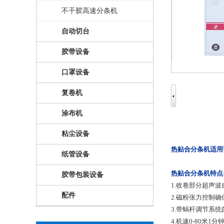
不干胶高速分条机
自动切台
胶带设备
口罩设备
复卷机
涂布机
粘尘设备
热贴合分条机
适用
纸管设备
热贴合分条机
特点
胶带包装设备
1.收卷部分超声波
配件
2.磁粉张力控制确
3.带蜗杆调节系统
4.机速0-80米1分