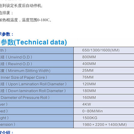
器达到设定长度后自动停机;
边排废；
加热棍温度，温度范围0-180C。
术参数：
家介绍：