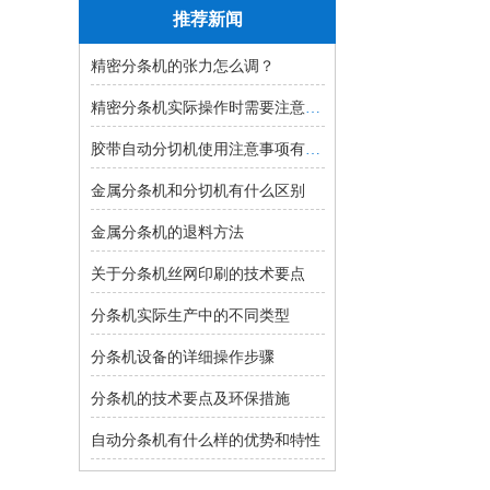
推荐新闻
精密分条机的张力怎么调？
精密分条机实际操作时需要注意的事...
胶带自动分切机使用注意事项有哪些...
金属分条机和分切机有什么区别
金属分条机的退料方法
关于分条机丝网印刷的技术要点
分条机实际生产中的不同类型
分条机设备的详细操作步骤
分条机的技术要点及环保措施
自动分条机有什么样的优势和特性