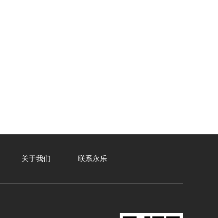
关于我们
联系永乐