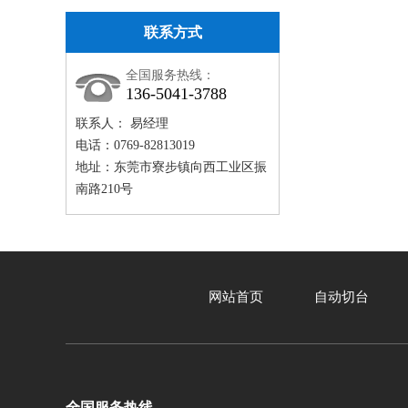
联系方式
全国服务热线：
136-5041-3788
联系人： 易经理
电话：0769-82813019
地址：东莞市寮步镇向西工业区振
南路210号
网站首页
自动切台
全国服务热线