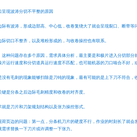
口呈现波涛分切不平整的原因
边际有波涛，形成边部高、中心低，收卷复绕大了就会呈现裂口、断带等问题
边际切口不整齐，以及堆粉形成的，与收卷操控也有联系。
，这种问题存在多个原因，需求具体分析，最主要是和极片进入分切部分
极片运行速度和分切道具运行速度不匹配，也可能机器的刀口啮合不好，或许
是没有毛刺的现象能够扫除是刀钝的现象，最有可能的是上下刀不符合，
关键是分条之后边际毛刺精度和收卷的对齐度。
术就是刀片和刀架规划结构以及张力操控形式。
现荷页边的问题：第一点，分条机刀片的硬度不行，作业的时刻长了就会
就需求替换一下刀片或许调整一下张力。