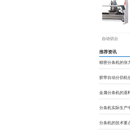
L-608打线机
YL-701单轴切全自动切台
推荐资讯
精密分条机的张
胶带自动分切机
金属分条机的退
分条机实际生产
分条机的技术要