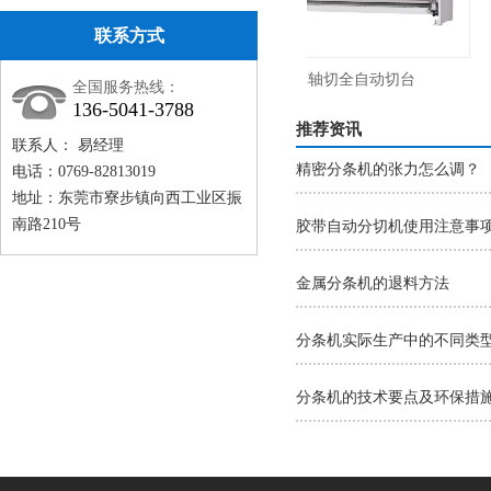
联系方式
08打线机
YL-701单轴切全自动切台
全国服务热线：
136-5041-3788
推荐资讯
联系人： 易经理
精密分条机的张力怎么调？
电话：0769-82813019
地址：东莞市寮步镇向西工业区振
南路210号
胶带自动分切机使用注意事
金属分条机的退料方法
分条机实际生产中的不同类
分条机的技术要点及环保措